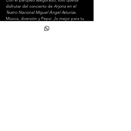
Con el parqueo asegurado, solo queda 
disfrutar del concierto de 
Arjona en el 
Teatro Nacional Miguel Ángel Asturias.
Música, diversión y Pepsi: ¡lo mejor para tu 
noche!
Así se vive la Experiencia Arjona en 
Guatemala con Pepsi...