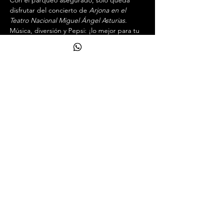
Con el parqueo asegurado, solo queda 
disfrutar del concierto de 
Arjona en el 
Teatro Nacional Miguel Ángel Asturias.
Música, diversión y Pepsi: ¡lo mejor para tu 
noche!
Así se vive la Experiencia Arjona en 
Guatemala con Pepsi...