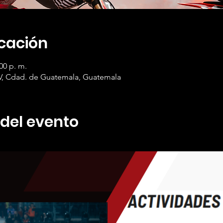
icación
00 p. m.
V, Cdad. de Guatemala, Guatemala
 del evento